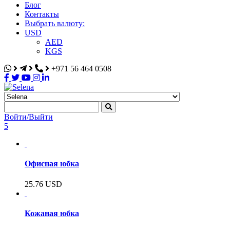
Блог
Контакты
Выбрать валюту:
USD
AED
KGS
+971 56 464 0508
Selena
Интернет-магазин
Войти/Выйти
5
Офисная юбка
25.76
USD
Кожаная юбка