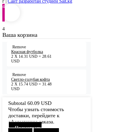
г |
Сайт разработан студией Sait.kg
4
4
Ваша корзина
Remove
Красная футболка
2
X
14.31
USD
=
28.61
USD
Remove
Светло-голубая кофта
2
X
15.74
USD
=
31.48
USD
Subtotal
60.09
USD
Чтобы узнать стоимость
доставки, перейдите к
оформлению заказа.
Посмотреть