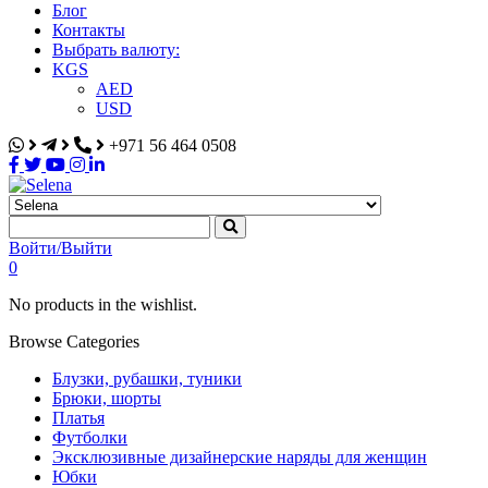
Блог
Контакты
Выбрать валюту:
KGS
AED
USD
+971 56 464 0508
Selena
Интернет-магазин
Войти/Выйти
0
No products in the wishlist.
Browse Categories
Блузки, рубашки, туники
Брюки, шорты
Платья
Футболки
Эксклюзивные дизайнерские наряды для женщин
Юбки