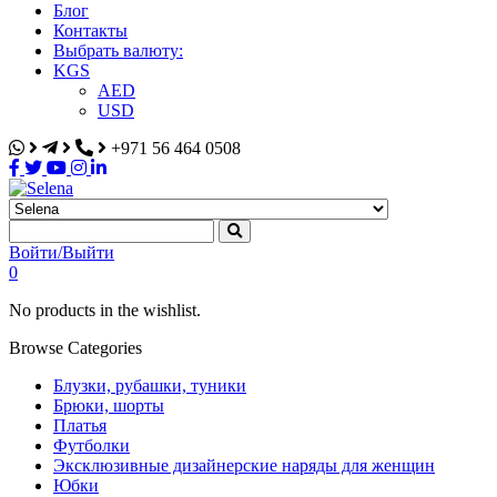
Блог
Контакты
Выбрать валюту:
KGS
AED
USD
+971 56 464 0508
Selena
Интернет-магазин
Войти/Выйти
0
No products in the wishlist.
Browse Categories
Блузки, рубашки, туники
Брюки, шорты
Платья
Футболки
Эксклюзивные дизайнерские наряды для женщин
Юбки