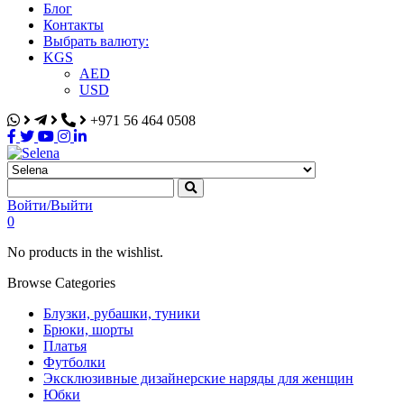
Блог
Контакты
Выбрать валюту:
KGS
AED
USD
+971 56 464 0508
Selena
Интернет-магазин
Войти/Выйти
0
No products in the wishlist.
Browse Categories
Блузки, рубашки, туники
Брюки, шорты
Платья
Футболки
Эксклюзивные дизайнерские наряды для женщин
Юбки