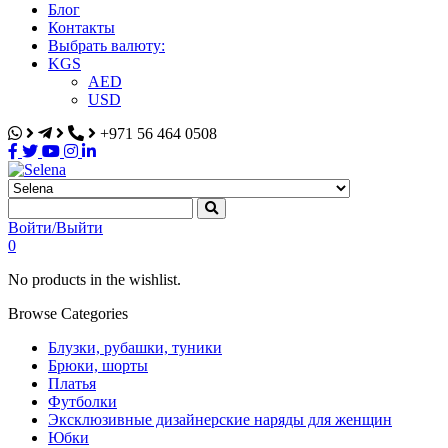
Блог
Контакты
Выбрать валюту:
KGS
AED
USD
+971 56 464 0508
Selena
Интернет-магазин
Войти/Выйти
0
No products in the wishlist.
Browse Categories
Блузки, рубашки, туники
Брюки, шорты
Платья
Футболки
Эксклюзивные дизайнерские наряды для женщин
Юбки