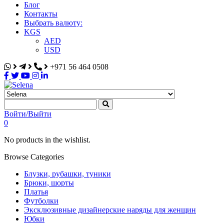
Блог
Контакты
Выбрать валюту:
KGS
AED
USD
+971 56 464 0508
Selena
Интернет-магазин
Войти/Выйти
0
No products in the wishlist.
Browse Categories
Блузки, рубашки, туники
Брюки, шорты
Платья
Футболки
Эксклюзивные дизайнерские наряды для женщин
Юбки