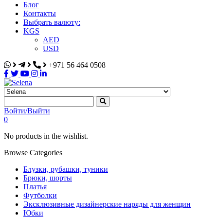
Блог
Контакты
Выбрать валюту:
KGS
AED
USD
+971 56 464 0508
Selena
Интернет-магазин
Войти/Выйти
0
No products in the wishlist.
Browse Categories
Блузки, рубашки, туники
Брюки, шорты
Платья
Футболки
Эксклюзивные дизайнерские наряды для женщин
Юбки