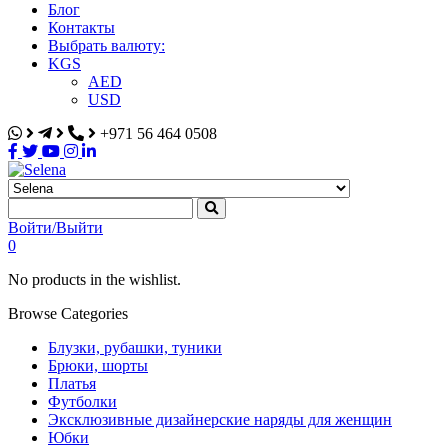
Блог
Контакты
Выбрать валюту:
KGS
AED
USD
+971 56 464 0508
Selena
Интернет-магазин
Войти/Выйти
0
No products in the wishlist.
Browse Categories
Блузки, рубашки, туники
Брюки, шорты
Платья
Футболки
Эксклюзивные дизайнерские наряды для женщин
Юбки