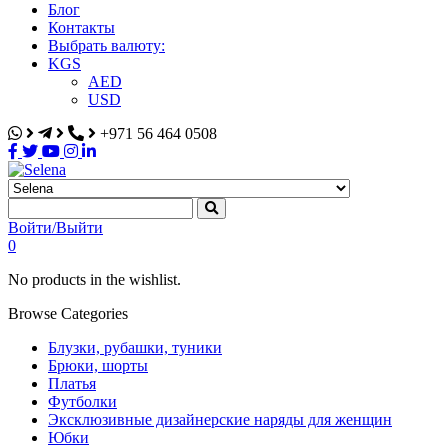
Блог
Контакты
Выбрать валюту:
KGS
AED
USD
+971 56 464 0508
Selena
Интернет-магазин
Войти/Выйти
0
No products in the wishlist.
Browse Categories
Блузки, рубашки, туники
Брюки, шорты
Платья
Футболки
Эксклюзивные дизайнерские наряды для женщин
Юбки