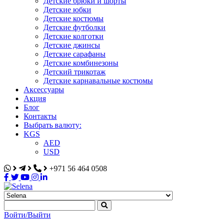
Детские брюки и шорты
Детские юбки
Детские костюмы
Детские футболки
Детские колготки
Детские джинсы
Детские сарафаны
Детские комбинезоны
Детский трикотаж
Детские карнавальные костюмы
Аксессуары
Акция
Блог
Контакты
Выбрать валюту:
KGS
AED
USD
+971 56 464 0508
Selena
Интернет-магазин
Войти/Выйти