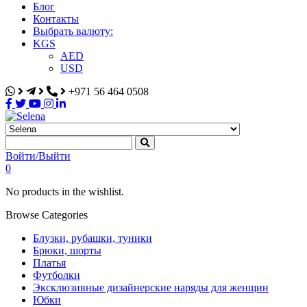
Блог
Контакты
Выбрать валюту:
KGS
AED
USD
+971 56 464 0508
Selena
Интернет-магазин
Войти/Выйти
0
No products in the wishlist.
Browse Categories
Блузки, рубашки, туники
Брюки, шорты
Платья
Футболки
Эксклюзивные дизайнерские наряды для женщин
Юбки