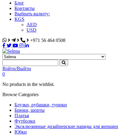
Блог
Контакты
Выбрать валюту:
KGS
AED
USD
+971 56 464 0508
Selena
Интернет-магазин
Войти/Выйти
0
No products in the wishlist.
Browse Categories
Блузки, рубашки, туники
Брюки, шорты
Платья
Футболки
Эксклюзивные дизайнерские наряды для женщин
Юбки